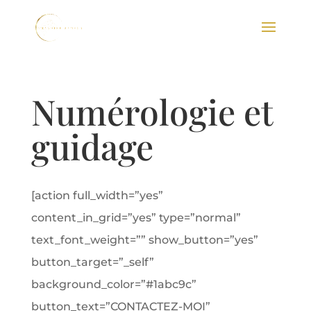
Numérologie et
guidage
[action full_width=”yes”
content_in_grid=”yes” type=”normal”
text_font_weight=”” show_button=”yes”
button_target=”_self”
background_color=”#1abc9c”
button_text=”CONTACTEZ-MOI”