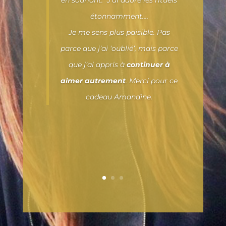
en souriant. J’ai adoré les rituels
étonnamment….
Je me sens plus paisible. Pas
parce que j’ai ‘oublié’, mais parce
que j’ai appris à
continuer à
aimer autrement
. Merci pour ce
cadeau Amandine.