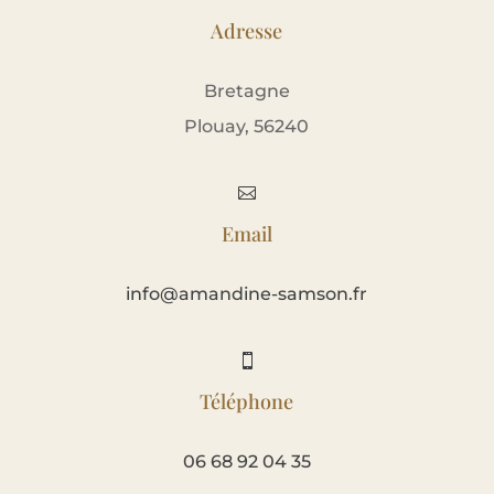
Adresse
Bretagne
Plouay, 56240

Email
info@amandine-samson.fr

Téléphone
06 68 92 04 35