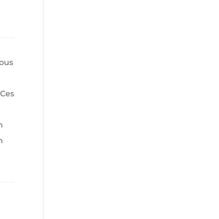
vous
 Ces
n
n