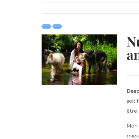
N
a
Desc
soit
être
Mon 
mieu