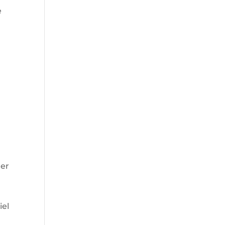
e
ter
iel