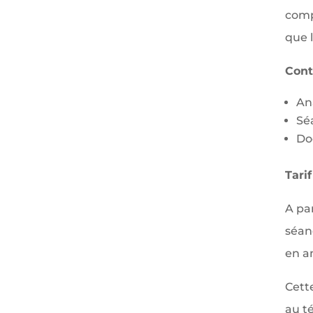
comp
que 
Cont
An
Sé
Do
Tarif
A pa
séan
en a
Cette
au t