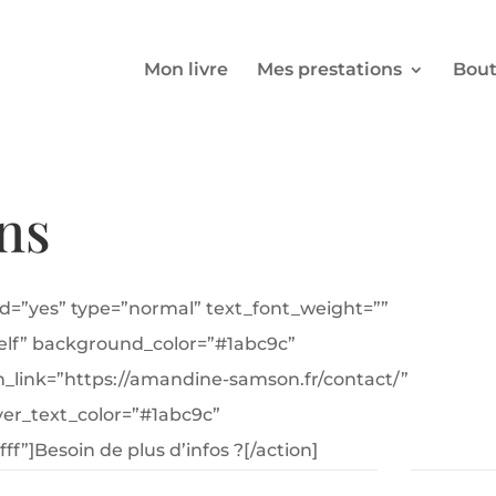
Mon livre
Mes prestations
Bout
ns
rid=”yes” type=”normal” text_font_weight=””
elf” background_color=”#1abc9c”
link=”https://amandine-samson.fr/contact/”
ver_text_color=”#1abc9c”
”]Besoin de plus d’infos ?[/action]